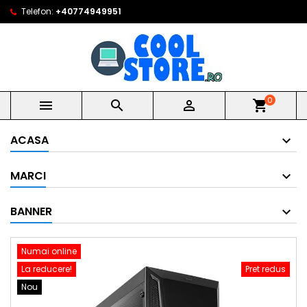
Telefon:
+40774949951
0



shopping_cart
ACASA
MARCI
BANNER
Numai online
La reducere!
Pret redus
Nou