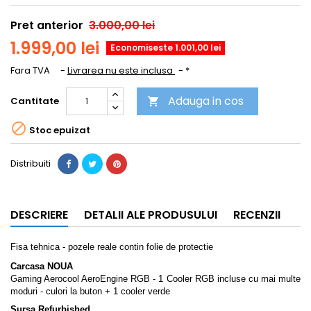
Pret anterior
3.000,00 lei
1.999,00 lei
Economiseste 1.001,00 lei
Fara TVA
Livrarea nu este inclusa
*
Adauga in cos
Cantitate


Stoc epuizat
Distribuiti
DESCRIERE
DETALII ALE PRODUSULUI
RECENZII
Fisa tehnica - pozele reale contin folie de protectie
Carcasa NOUA
Gaming Aerocool AeroEngine RGB - 1 Cooler RGB incluse cu mai multe
moduri - culori la buton + 1 cooler verde
Sursa Refurbished