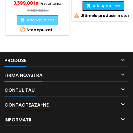
5700X 16GB DDR4 RGB Asus
Pret
Pret
3.599,00 lei
Pret anterior
Adauga in cos

GTX 1660 TI SSD 1TB M.2
de
4.000,00 lei

Ultimele produse in stoc
baza
Adauga in cos


Stoc epuizat

PRODUSE

FIRMA NOASTRA

CONTUL TAU

CONTACTEAZA-NE

INFORMATII