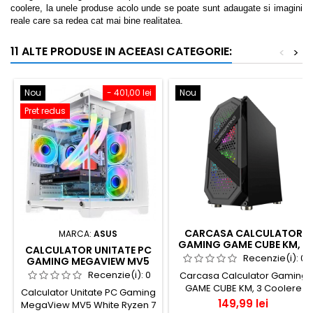
coolere, la unele produse acolo unde se poate sunt adaugate si imagini
reale care sa redea cat mai bine realitatea.
11 ALTE PRODUSE IN ACEEASI CATEGORIE:
<
>
Nou
- 401,00 lei
Nou
Pret redus
CARCASA CALCULATOR
MARCA:
ASUS
GAMING GAME CUBE KM, 3
CALCULATOR UNITATE PC
COOLERE RGB
Recenzie(i):
0
GAMING MEGAVIEW MV5
WHITE RYZEN 7 5700X 16GB
Recenzie(i):
0
Carcasa Calculator Gaming
DDR4 RGB ASUS GTX 1660
GAME CUBE KM, 3 Coolere
Calculator Unitate PC Gaming
TI SSD 1TB M.2
RGB
Pret
149,99 lei
MegaView MV5 White Ryzen 7