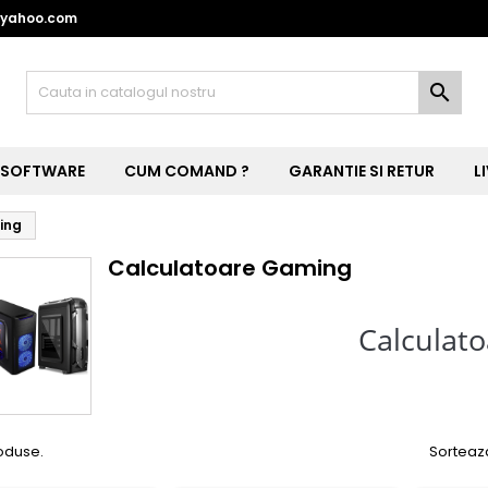
@yahoo.com

SOFTWARE
CUM COMAND ?
GARANTIE SI RETUR
L
ing
Calculatoare Gaming
Calculat
oduse.
Sorteaz