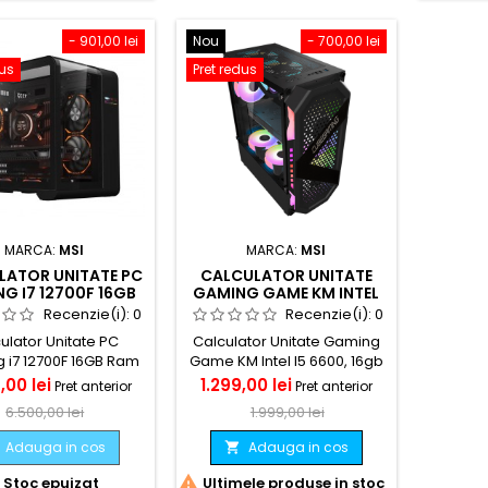
- 901,00 lei
Nou
- 700,00 lei
dus
Pret redus
MARCA:
MSI
MARCA:
MSI
LATOR UNITATE PC
CALCULATOR UNITATE
G I7 12700F 16GB
GAMING GAME KM INTEL
G.SKILL TRIDENTZ
I5 6600, 16GB RAM, MSI
Recenzie(i):
0
Recenzie(i):
0
SSD M.2 NVME WD
GTX 1060 3GB, SSD + HDD
ulator Unitate PC
Calculator Unitate Gaming
CIRE LICHIDA ARGB
 i7 12700F 16GB Ram
Game KM Intel I5 6600, 16gb
X 5060TI 8GB
 Tridentz Rgb SSD M.2
ram, MSI GTX 1060 3GB, SSD
Pret
Pret
Pret
,00 lei
1.299,00 lei
Pret anterior
Pret anterior
 1TB, racire lichida
120+ 500 GB HDD
de
de
6.500,00 lei
1.999,00 lei
TX 5060TI 8GB GDDR7
baza
baza
Adauga in cos
Adauga in cos


Stoc epuizat
Ultimele produse in stoc