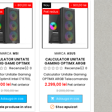
- 801,00 lei
Nou
- 901,00 lei
us
Pret redus
MARCA:
MSI
MARCA:
ASUS
ULATOR UNITATE
CALCULATOR UNITATE
NG GAME OPTIMX
GAMING OPTIMX ARGB
I7 6700, 16GB RAM,
TELECOMANDA INTEL I5
Recenzie(i):
0
Recenzie(i):
0
GTX 1660TI, SSD
9400, 16GB RAM, GTX
tor Unitate Gaming
Calculator Unitate Gaming
M.2 + HDD
1660TI 6GB, SSD M.2 +
timX Intel I7 6700,
OPTIMX ARGB Telecomanda
SSD
m, ASUS GTX 1660TI,
Intel I5 9400, 16GB ram, GTX
Pret
Pret
Pret
,00 lei
2.299,00 lei
Pret anterior
Pret anterior
SD m.2 + HDD
1660TI 6GB GDDR6, SSD
de
de
2.700,00 lei
3.200,00 lei
M.2 250GB + SSD 512 GB
baza
SATA3
baza
Adauga in cos
Adauga in cos


le produse in stoc
Stoc epuizat