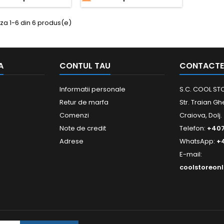
za 1-6 din 6 produs(e)
A
CONTUL TAU
CONTACTE
Informatii personale
S.C. COOL STO
Retur de marfa
Str. Traian Gh
Comenzi
Craiova, Dolj.
Note de credit
Telefon:
+40
Adrese
WhatsApp:
+
E-mail:
coolstoreon