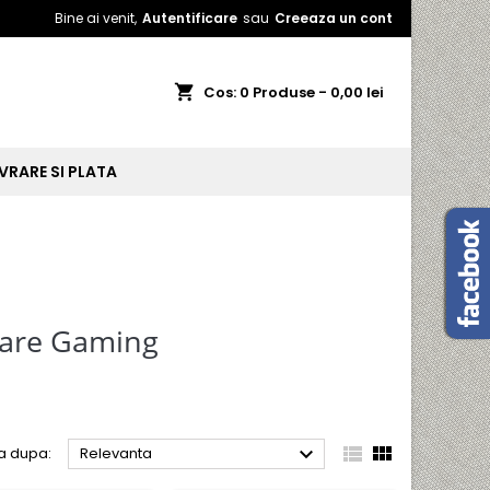
Bine ai venit,
Autentificare
sau
Creeaza un cont
shopping_cart
Cos:
0
Produse - 0,00 lei
IVRARE SI PLATA
oare Gaming



a dupa:
Relevanta