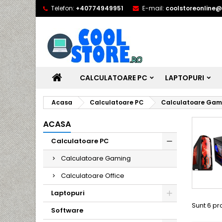
Telefon:
+40774949951
E-mail:
coolstoreonline
CALCULATOARE PC
LAPTOPURI
Acasa
Calculatoare PC
Calculatoare Gam
ACASA
Calculatoare PC
Calculatoare Gaming
Calculatoare Office
Laptopuri
Sunt 6 pr
Software