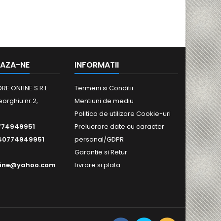
AZA-NE
INFORMATII
RE ONLINE S.R.L.
Termeni si Conditii
eorghiu nr.2,
Mentiuni de mediu
Politica de utilizare Cookie-uri
774949951
Prelucrare date cu caracter
40774949951
personal/GDPR
Garantie si Retur
line@yahoo.com
Livrare si plata