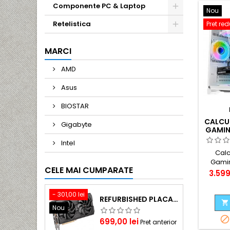
Componente PC & Laptop
Nou
Retelistica
Pret re
MARCI
AMD
Asus
BIOSTAR
CALCU
Gigabyte
GAMIN
WHIT
Intel
16GB
Calc
GTX 16
Gami
CELE MAI CUMPARATE
White 
Pret
3.599
DDR4 R
- 301,00 lei
REFURBISHED PLACA VIDEO GAMING AMD SAPPHIRE RX 5700 PULSE & BE 8GB GDDR6

Nou

Pret
Pret
699,00 lei
Pret anterior