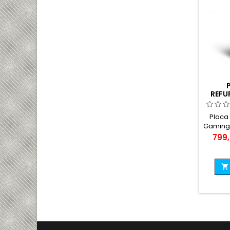
REFU
SAPP
570
Placa
Gaming 
5700X
Pret
799,
