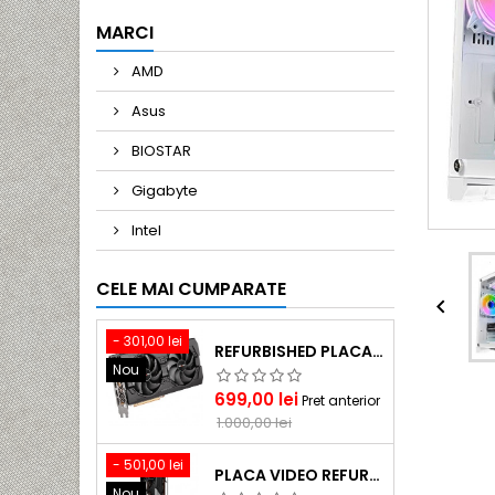
MARCI
AMD
Asus
BIOSTAR
Gigabyte
Intel
CELE MAI CUMPARATE

- 301,00 lei
REFURBISHED PLACA VIDEO GAMING AMD SAPPHIRE RX 5700 PULSE & BE 8GB GDDR6
Nou
Pret
Pret
699,00 lei
Pret anterior
de
1.000,00 lei
baza
- 501,00 lei
PLACA VIDEO REFURBISHED GAMING SAPPHIRE NITRO+ RX 5700XT SE& BE 8GB GDDR6
Nou