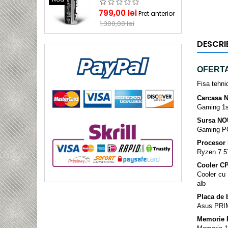
Pret
Pret
799,00 lei
Pret anterior
de
1.300,00 lei
baza
DESCRI
OFERTA 
Fisa tehnic
Carcasa 
Gaming 1s
Sursa N
Gaming P
Procesor
Ryzen 7 57
Cooler CP
Cooler cu 
alb
Placa de 
Asus PRI
Memorie 