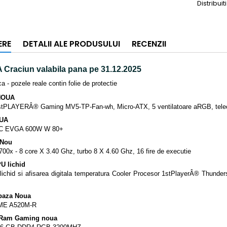
Distribuiti
ERE
DETALII ALE PRODUSULUI
RECENZII
Craciun valabila pana pe 31.12.2025
a - pozele reale contin folie de protectie
NOUA
tPLAYERÂ® Gaming MV5-TP-Fan-wh, Micro-ATX, 5 ventilatoare aRGB, tele
OUA
C EVGA 600W W 80+
 Nou
00x - 8 core X 3.40 Ghz, turbo 8 X 4.60 Ghz, 16 fire de executie
U lichid
lichid si afisarea digitala temperatura Cooler Procesor 1stPlayerÂ® Thund
baza Noua
ME A520M-R
Ram Gaming noua