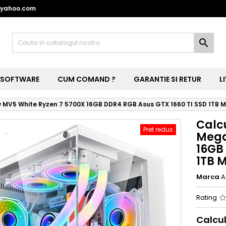
@yahoo.com

SOFTWARE
CUM COMAND ?
GARANTIE SI RETUR
L
MV5 White Ryzen 7 5700X 16GB DDR4 RGB Asus GTX 1660 TI SSD 1TB M
Calc
Pret redus
Mega
16GB
1TB M
Marca
A
Rating
Calcu