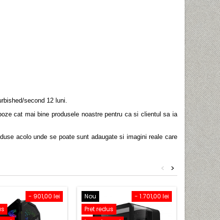
urbished/second 12 luni.
ze cat mai bine produsele noastre pentru ca si clientul sa ia
roduse acolo unde se poate sunt adaugate si imagini reale care
<
>
- 901,00 lei
Nou
- 1.701,00 lei
Nou
us
Pret redus