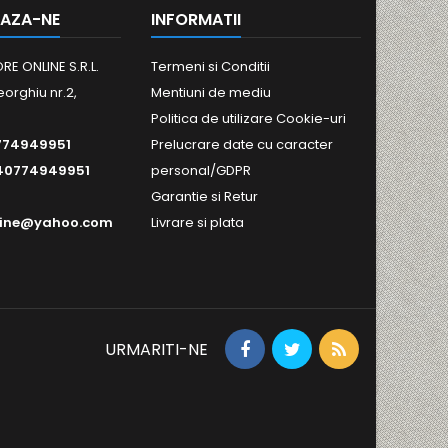
AZA-NE
INFORMATII
RE ONLINE S.R.L.
Termeni si Conditii
eorghiu nr.2,
Mentiuni de mediu
Politica de utilizare Cookie-uri
774949951
Prelucrare date cu caracter
40774949951
personal/GDPR
Garantie si Retur
line@yahoo.com
Livrare si plata
URMARITI-NE