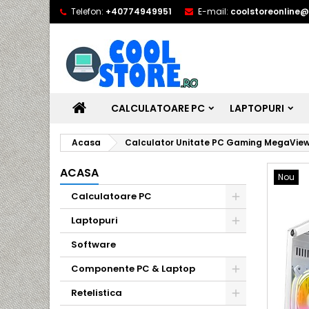
Telefon:
+40774949951
E-mail:
coolstoreonline
CALCULATOARE PC
LAPTOPURI
Acasa
Calculator Unitate PC Gaming MegaView 
ACASA
Nou
Calculatoare PC
Laptopuri
Software
Componente PC & Laptop
Retelistica