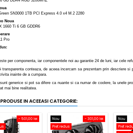
16 GB DDR4 RGB 3200MHZ
Noua
een SN3000 1TB PCI Express 4.0 x4 M.2 2280
eo Noua
 1660 Ti 6 GB GDDR6
erare
1 Pro
dus:
este per componenta, iar componentele noi au garantie 24 de luni, iar cele ref
i transparenta conteaza, de aceea incercam sa prezentam prin descriere si po
trivita inainte de a cumpara.
 sunt generice si pot sa difere ca nuante si ca numar de coolere, la unele p
at mai bine realitatea.
 PRODUSE IN ACEEASI CATEGORIE:
- 501,00 lei
Nou
- 301,00 lei
Nou
dus
Pret redus
Pret red