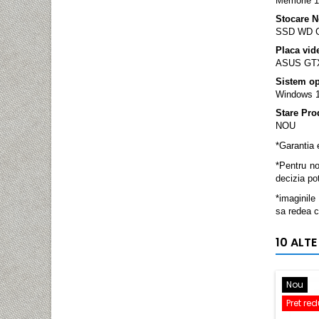
Memorie 
Stocare 
SSD WD Gr
Placa vid
ASUS GTX
Sistem op
Windows 1
Stare Pro
NOU
*Garantia 
*Pentru no
decizia po
*imaginile
sa redea c
10 ALTE
Nou
Pret re