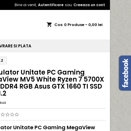
Bine ai venit,
Autentificare
sau
Creeaza un cont
shopping_cart
Cos:
0
Produse - 0,00 lei
IVRARE SI PLATA
.2
ulator Unitate PC Gaming
View MV5 White Ryzen 7 5700X
 DDR4 RGB Asus GTX 1660 TI SSD
.2
sus
lator Unitate PC Gaming MegaView