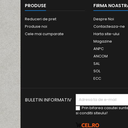
PRODUSE
FIRMA NOASTR
Reduceri de pret
Despre Noi
Produse noi
Contacteaza-ne
Cele mai cumparate
Harta site-ului
Magazine
ANPC
ANCOM
SAL
SOL
ECC
BULETIN INFORMATIV
Prin bifarea casutei sunt
si conditii siteului!