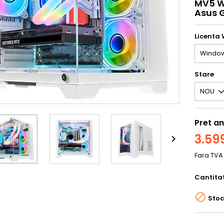
MV5 W
Asus G
Licenta
Stare
Pret an
3.599

Fara TV
Cantita

Stoc