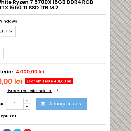
hite Ryzen 7 5700X 16GB DDR4 RGB
TX 1660 TI SSD 1TB M.2
 Windows
terior
4.000,00 lei
,00 lei
Economiseste 401,00 lei
A
Livrarea nu este inclusa
*
Adauga in cos
te

 epuizat