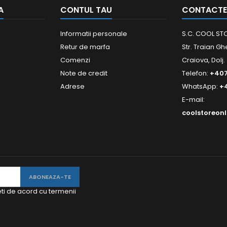
A
CONTUL TAU
CONTACTE
Informatii personale
S.C. COOL STO
Retur de marfa
Str. Traian Gh
Comenzi
Craiova, Dolj.
Note de credit
Telefon:
+40
Adrese
WhatsApp:
+
E-mail:
coolstoreon
eti de acord cu termenii