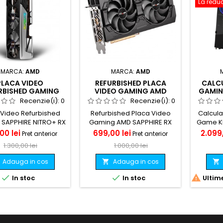
La reduc
MARCA:
AMD
MARCA:
AMD
PLACA VIDEO
REFURBISHED PLACA
CALC
RBISHED GAMING
VIDEO GAMING AMD
GAMIN
HIRE NITRO+ RX
SAPPHIRE RX 5700 PULSE
I5 850
Recenzie(i):
0
Recenzie(i):
0
0XT SE& BE 8GB
& BE 8GB GDDR6
1660 T
 Video Refurbished
Refurbished Placa Video
Calcula
GDDR6
SAPPHIRE NITRO+ RX
Gaming AMD SAPPHIRE RX
Game KM 
T SE&amp; BE 8GB
5700 Pulse &amp; BE 8GB
ram, G
Pret
Pret
Pret
Pret
00 lei
699,00 lei
2.099,
Pret anterior
Pret anterior
GDDR6
GDDR6
M.2 N
de
de
1.300,00 lei
1.000,00 lei
500GB
baza
baza
pentru
Adauga in cos
Adauga in cos


gam
puterni



In stoc
In stoc
Ultime
baza ca