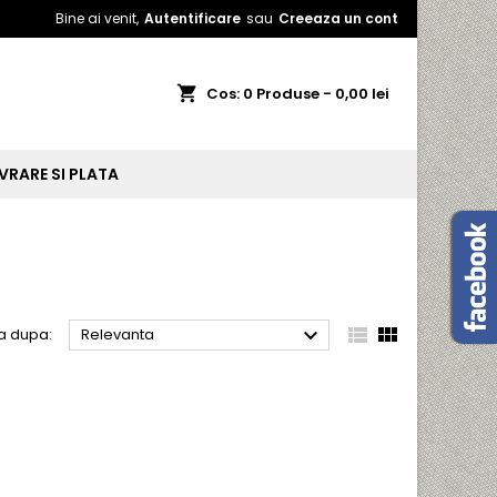
Bine ai venit,
Autentificare
sau
Creeaza un cont
shopping_cart
Cos:
0
Produse - 0,00 lei
IVRARE SI PLATA



a dupa:
Relevanta