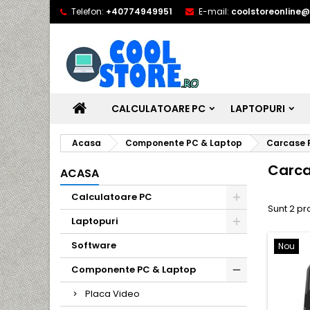
Telefon:
+40774949951
E-mail:
coolstoreonline
CALCULATOARE PC
LAPTOPURI
Acasa
Componente PC & Laptop
Carcase 
Carca
ACASA
Calculatoare PC
Sunt 2 pr
Laptopuri
Software
Nou
Componente PC & Laptop
Placa Video