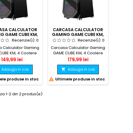
ASA CALCULATOR
CARCASA CALCULATOR
G GAME CUBE KM,
GAMING GAME CUBE KM,
 COOLERE RGB
4 COOLERE ARGB,
Recenzie(i):
0
Recenzie(i):
0
MBARE CULORI LA
TELECOMANDA
 Calculator Gaming
Carcasa Calculator Gaming
BUTON
CUBE KM, 4 Coolere
GAME CUBE KM, 4 Coolere
schimbare culori la
ARGB, telecomanda
Pret
Pret
149,99 lei
179,99 lei
buton
Adauga in cos
Adauga in cos


ele produse in stoc
Ultimele produse in stoc
za 1-2 din 2 produs(e)