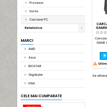
Procesor
Sursa
Carcase PC
CARC
GAMIN
Retelistica
4
SCHI
Carcasa
MARCI
GAME 
RGB - 
AMD

Asus

Ultim
BIOSTAR
Gigabyte
Se afisea
Intel
CELE MAI CUMPARATE