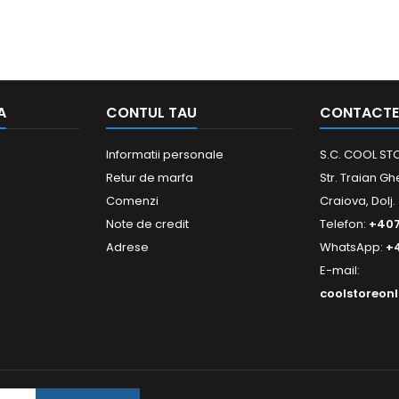
A
CONTUL TAU
CONTACTE
Informatii personale
S.C. COOL STO
Retur de marfa
Str. Traian Gh
Comenzi
Craiova, Dolj.
Note de credit
Telefon:
+40
Adrese
WhatsApp:
+
E-mail:
coolstoreon