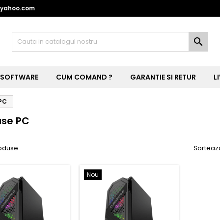
@yahoo.com

SOFTWARE
CUM COMAND ?
GARANTIE SI RETUR
L
PC
se PC
oduse.
Sorteaz
Nou