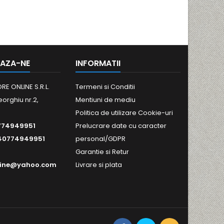
AZA-NE
INFORMATII
RE ONLINE S.R.L.
Termeni si Conditii
eorghiu nr.2,
Mentiuni de mediu
Politica de utilizare Cookie-uri
774949951
Prelucrare date cu caracter
40774949951
personal/GDPR
Garantie si Retur
line@yahoo.com
Livrare si plata