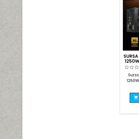
SURSA
1250
80 P
Surs
1250W
Plus
