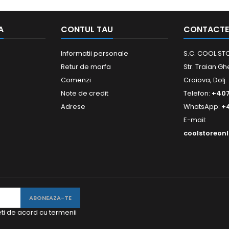
A
CONTUL TAU
CONTACTE
Informatii personale
S.C. COOL STO
Retur de marfa
Str. Traian Gh
Comenzi
Craiova, Dolj.
Note de credit
Telefon:
+40
Adrese
WhatsApp:
+
E-mail:
coolstoreon
eti de acord cu termenii