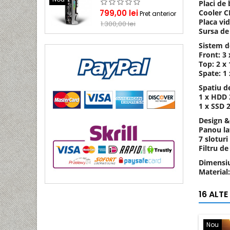
Placi de
Pret
Pret
799,00 lei
Cooler C
Pret anterior
Placa vi
de
1.300,00 lei
Sursa d
baza
Sistem d
Front: 3
Top: 2 x
Spate: 1
Spatiu d
1 x HDD 
1 x SSD 2
Design &
Panou lat
7 sloturi
Filtru de
Dimensiu
Material
16 ALTE
Nou