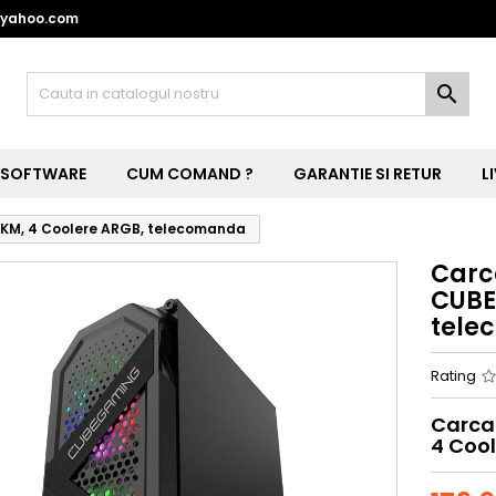
@yahoo.com

SOFTWARE
CUM COMAND ?
GARANTIE SI RETUR
L
KM, 4 Coolere ARGB, telecomanda
Carc
CUBE
tele
Rating
Carca
4 Coo