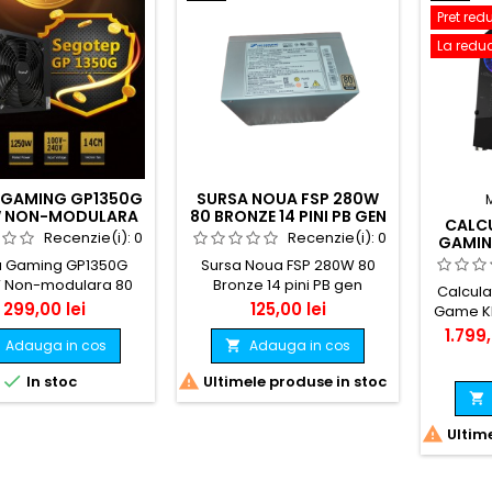
Pret red
La reduc
 GAMING GP1350G
SURSA NOUA FSP 280W
W NON-MODULARA
80 BRONZE 14 PINI PB GEN
CALC
LUS GOLD SECOND
LENOVO/ALTELE BULK
Recenzie(i):
0
Recenzie(i):
0
GAMIN
BULK
I5 850
a Gaming GP1350G
Sursa Noua FSP 280W 80
1660 
 Non-modulara 80
Bronze 14 pini PB gen
Calcula
 Gold Second bulk
Lenovo/altele bulk
Pret
Pret
299,00 lei
125,00 lei
Game KM 
ram,
Pret
1.799,
Adauga in cos
Adauga in cos

SSD 12
baza p


In stoc
Ultimele produse in stoc
calcula

sursa
placa d

Ultime
pa