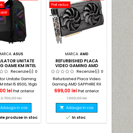
us
Pret redus
Pret redu
ere!
MARCA:
ASUS
MARCA:
AMD
ULATOR UNITATE
REFURBISHED PLACA
CALCU
G GAME KM INTEL
VIDEO GAMING AMD
GAMING
0, 16GB RAM, GTX
SAPPHIRE RX 5700 PULSE
I5 660
Recenzie(i):
0
Recenzie(i):
0
SUPER, SSD + HDD
& BE 8GB GDDR6
GTX 106
tor Unitate Gaming
Refurbished Placa Video
Calcula
Intel I5 8500, 16gb
Gaming AMD SAPPHIRE RX
Game KM 
 GTX 1660 Super,
5700 Pulse &amp; BE 8GB
ram, MSI
Pret
Pret
Pret
Pret
00 lei
699,00 lei
1.299,
Pret anterior
Pret anterior
8GB + HDD 500GB O
GDDR6
120
de
de
2.700,00 lei
1.000,00 lei
erfecta pentru un
tor de gaming, cu o
baza
baza
Adauga in cos
Adauga in cos


 puternica si cu o
e baza care suporta


le produse in stoc
In stoc
Ultime
na la i9 9000K