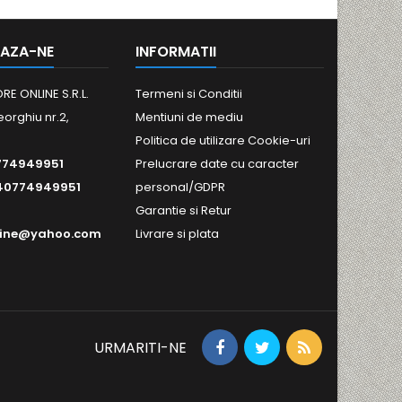
AZA-NE
INFORMATII
RE ONLINE S.R.L.
Termeni si Conditii
eorghiu nr.2,
Mentiuni de mediu
Politica de utilizare Cookie-uri
774949951
Prelucrare date cu caracter
40774949951
personal/GDPR
Garantie si Retur
line@yahoo.com
Livrare si plata
URMARITI-NE