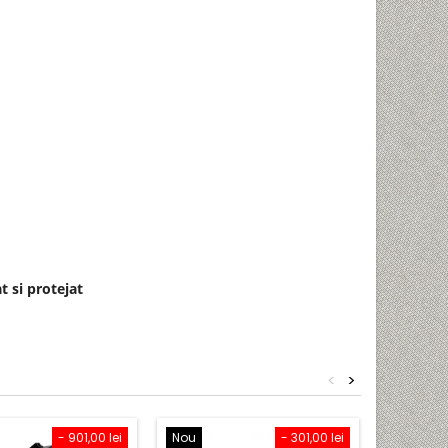
t si protejat
<
>
- 901,00 lei
Nou
- 301,00 lei
Nou