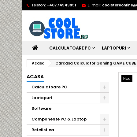
Telefon:
+40774949951
E-mail:
coolstoreonline
CALCULATOARE PC
LAPTOPURI
Acasa
Carcasa Calculator Gaming GAME CUBE 
ACASA
Nou
Calculatoare PC
Laptopuri
Software
Componente PC & Laptop
Retelistica