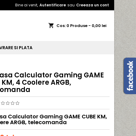
Bine ai venit,
Autentificare
sau
Creeaza un cont
shopping_cart
Cos:
0
Produse - 0,00 lei
IVRARE SI PLATA
asa Calculator Gaming GAME
 KM, 4 Coolere ARGB,
comanda
sa Calculator Gaming GAME CUBE KM,
lere ARGB, telecomanda