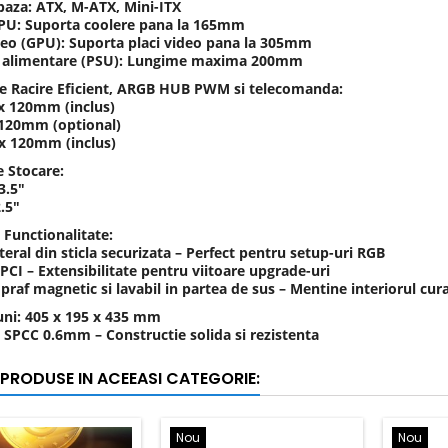
 baza: ATX, M-ATX, Mini-ITX
PU: Suporta coolere pana la 165mm
deo (GPU): Suporta placi video pana la 305mm
e alimentare (PSU): Lungime maxima 200mm
e Racire Eficient, ARGB HUB PWM si telecomanda:
 x 120mm (inclus)
 120mm (optional)
 x 120mm (inclus)
e Stocare:
3.5″
.5″
 Functionalitate:
eral din sticla securizata – Perfect pentru setup-uri RGB
 PCI – Extensibilitate pentru viitoare upgrade-uri
 praf magnetic si lavabil in partea de sus – Mentine interiorul cura
ni: 405 x 195 x 435 mm
: SPCC 0.6mm – Constructie solida si rezistenta
 PRODUSE IN ACEEASI CATEGORIE:
Nou
Nou