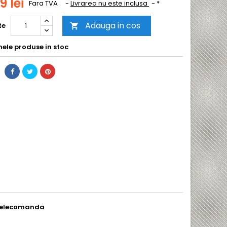
9 lei
Fara TVA
Livrarea nu este inclusa
*
Adauga in cos
te

mele produse in stoc
 telecomanda