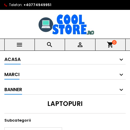
Telefon:
+40774949951
0



shopping_cart
ACASA
MARCI
BANNER
LAPTOPURI
Subcategorii