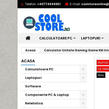
Telefon:
+40774949951
E-mail:
coolstoreonline
CALCULATOARE PC
LAPTOPURI
Acasa
Calculator Unitate Gaming Game KM Intel
ACASA
Numai 
La redu
Calculatoare PC
Nou
Laptopuri
Software
Componente PC & Laptop
Retelistica