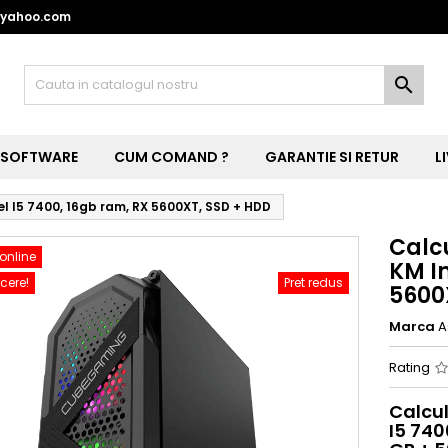
@yahoo.com

SOFTWARE
CUM COMAND ?
GARANTIE SI RETUR
L
 I5 7400, 16gb ram, RX 5600XT, SSD + HDD
Calc
online
KM In
cere!
Pret redus
5600
Marca
A
Rating
Calcu
I5 740