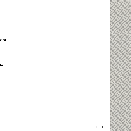
ent
hz
<
>