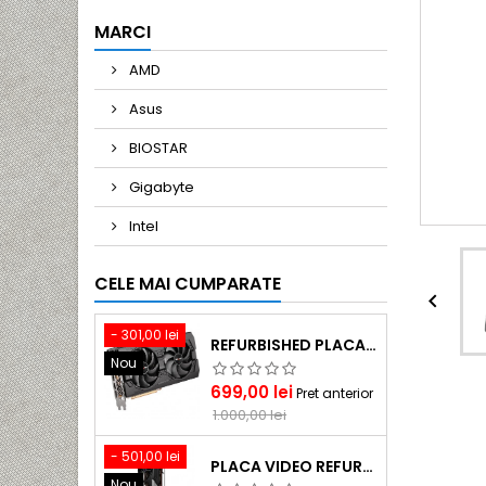
MARCI
AMD
Asus
BIOSTAR
Gigabyte
Intel
CELE MAI CUMPARATE

- 301,00 lei
REFURBISHED PLACA VIDEO GAMING AMD SAPPHIRE RX 5700 PULSE & BE 8GB GDDR6
Nou
Pret
Pret
699,00 lei
Pret anterior
de
1.000,00 lei
baza
- 501,00 lei
PLACA VIDEO REFURBISHED GAMING SAPPHIRE NITRO+ RX 5700XT SE& BE 8GB GDDR6
Nou