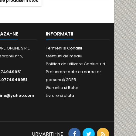

le produse in stoc
Ultime
AZA-NE
INFORMATII
RE ONLINE S.R.L.
Termeni si Conditii
eorghiu nr.2,
Mentiuni de mediu
Politica de utilizare Cookie-uri
774949951
Prelucrare date cu caracter
40774949951
personal/GDPR
Garantie si Retur
line@yahoo.com
Livrare si plata
URMARITI-NE