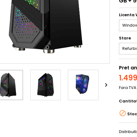
GB + 
Licenta
Stare
Pret an
1.499

Fara TV
Cantita

Stoc
Distribuiti