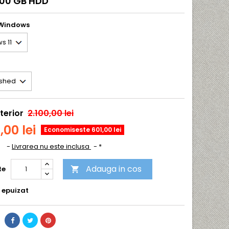
500 GB HDD
 Windows
terior
2.100,00 lei
,00 lei
Economiseste 601,00 lei
A
Livrarea nu este inclusa
*
Adauga in cos
te

 epuizat