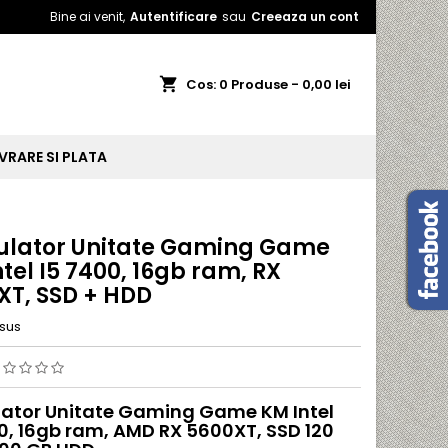
Bine ai venit,
Autentificare
sau
Creeaza un cont
shopping_cart
Cos:
0
Produse - 0,00 lei
IVRARE SI PLATA
ulator Unitate Gaming Game
tel I5 7400, 16gb ram, RX
XT, SSD + HDD
sus
lator Unitate Gaming Game KM Intel
0, 16gb ram, AMD RX 5600XT, SSD 120