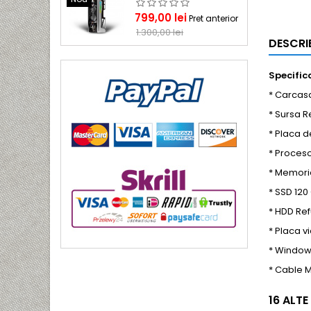
Pret
Pret
799,00 lei
Pret anterior
de
1.300,00 lei
DESCRI
baza
Specifica
* Carcas
* Sursa 
* Placa 
* Proceso
* Memori
* SSD 120
* HDD Ref
* Placa v
* Window
* Cable
16 ALTE