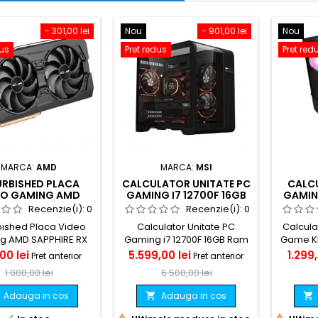
- 301,00 lei
Nou
- 901,00 lei
Nou
dus
Pret redus
Pret red
MARCA:
AMD
MARCA:
MSI
URBISHED PLACA
CALCULATOR UNITATE PC
CALC
EO GAMING AMD
GAMING I7 12700F 16GB
GAMIN
IRE RX 5700 PULSE
RAM G.SKILL TRIDENTZ
I5 660
Recenzie(i):
0
Recenzie(i):
0
BE 8GB GDDR6
RGB SSD M.2 NVME WD
GTX 106
bished Placa Video
Calculator Unitate PC
Calcula
1TB RACIRE LICHIDA ARGB
g AMD SAPPHIRE RX
Gaming i7 12700F 16GB Ram
Game KM 
RTX 5060TI 8GB
Pulse &amp; BE 8GB
G.Skill Tridentz Rgb SSD M.2
ram, MS
Pret
Pret
Pret
Pret
00 lei
5.599,00 lei
1.299,
Pret anterior
Pret anterior
GDDR6
NVMe WD 1TB, racire lichida
12
de
de
1.000,00 lei
6.500,00 lei
aRGB RTX 5060TI 8GB GDDR7
baza
baza
Adauga in cos
Adauga in cos

