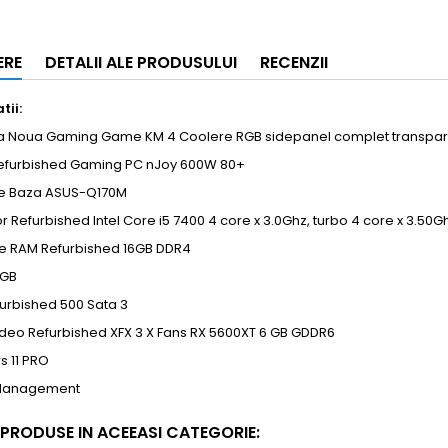
ERE
DETALII ALE PRODUSULUI
RECENZII
tii:
a Noua Gaming Game KM 4 Coolere RGB sidepanel complet transpar
Refurbished Gaming PC nJoy 600W 80+
de Baza ASUS-Q170M
r Refurbished Intel Core i5 7400 4 core x 3.0Ghz, turbo 4 core x 3.50G
e RAM Refurbished 16GB DDR4
 GB
urbished 500 Sata 3
ideo Refurbished XFX 3 X Fans RX 5600XT 6 GB GDDR6
s 11 PRO
 Management
 PRODUSE IN ACEEASI CATEGORIE: