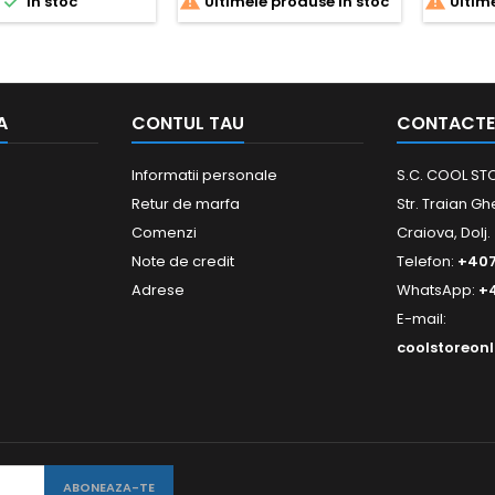



In stoc
Ultimele produse in stoc
Ultime
A
CONTUL TAU
CONTACTE
Informatii personale
S.C. COOL STO
Retur de marfa
Str. Traian Gh
Comenzi
Craiova, Dolj.
Note de credit
Telefon:
+40
Adrese
WhatsApp:
+
E-mail:
coolstoreon