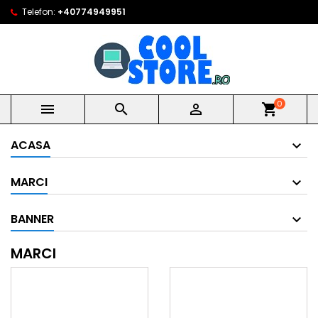
Telefon:
+40774949951
0



shopping_cart
ACASA
MARCI
BANNER
MARCI